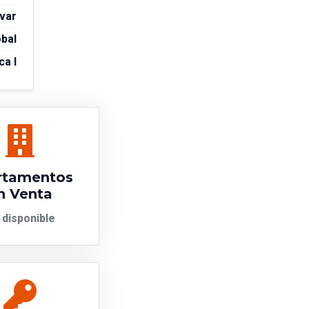
var
obal
ca I
rtamentos
n Venta
 disponible