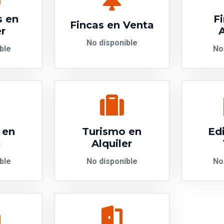
s en
F
Fincas en Venta
er
A
No disponible
ble
No
 en
Turismo en
Edi
a
Alquiler
ble
No disponible
No