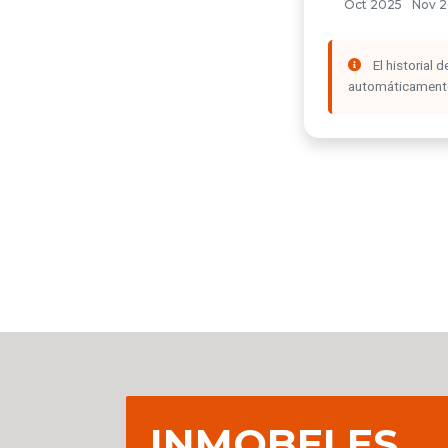
El historial
automáticamente 
INMOBELES