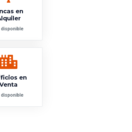
incas en
lquiler
 disponible
ficios en
Venta
 disponible