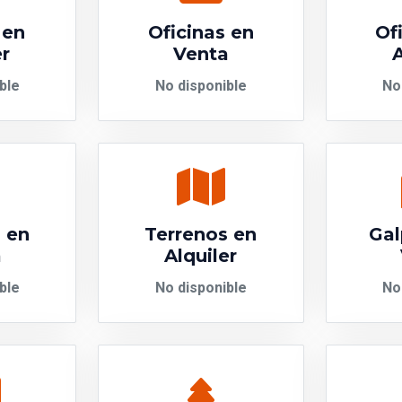
 en
Oficinas en
Of
er
Venta
A
ble
No disponible
No
 en
Terrenos en
Gal
a
Alquiler
ble
No disponible
No