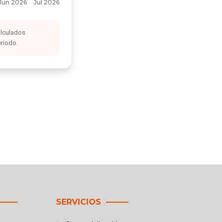
alculados
eriodo.
SERVICIOS