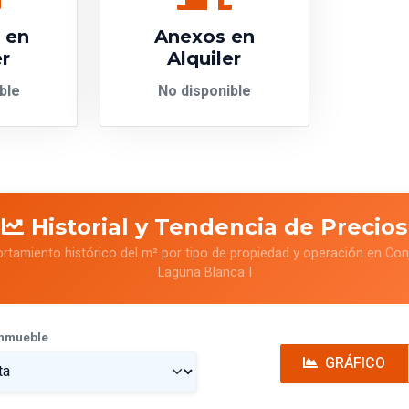
s en
Anexos en
er
Alquiler
ble
No disponible
Historial y Tendencia de Precios
rtamiento histórico del m² por tipo de propiedad y operación en Con
Laguna Blanca I
Inmueble
GRÁFICO