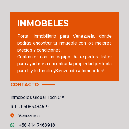
INMOBELES
Portal Inmobiliario para Venezuela, donde
podrás encontrar tu inmueble con los mejores
precios y condiciones.
Contamos con un equipo de expertos listos
para ayudarte a encontrar la propiedad perfecta
para ti y tu familia. ¡Bienvenido a Inmobeles!
CONTACTO
Inmobeles Global Tech C.A.
RIF: J-50854846-9
Venezuela
+58 414 7463918