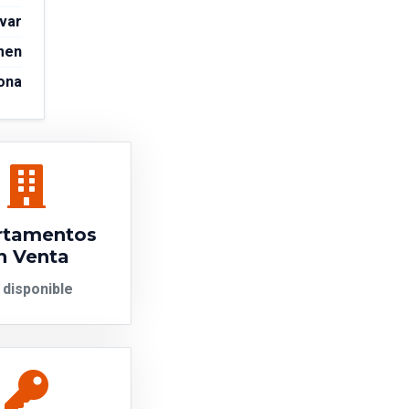
var
men
ona
rtamentos
n Venta
 disponible