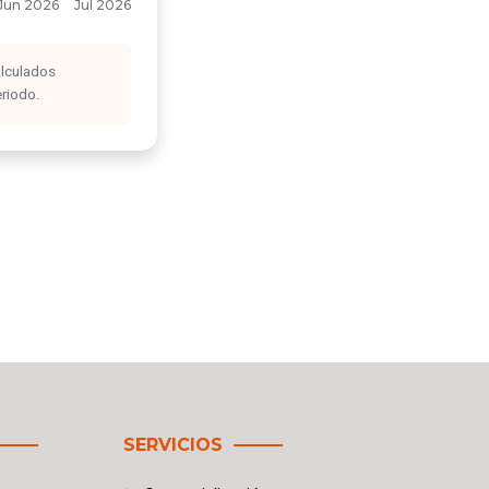
alculados
eriodo.
SERVICIOS