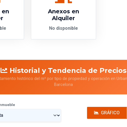
s en
Anexos en
er
Alquiler
ble
No disponible
Historial y Tendencia de Precios
tamiento histórico del m² por tipo de propiedad y operación en Urba
Barcelona
Inmueble
GRÁFICO