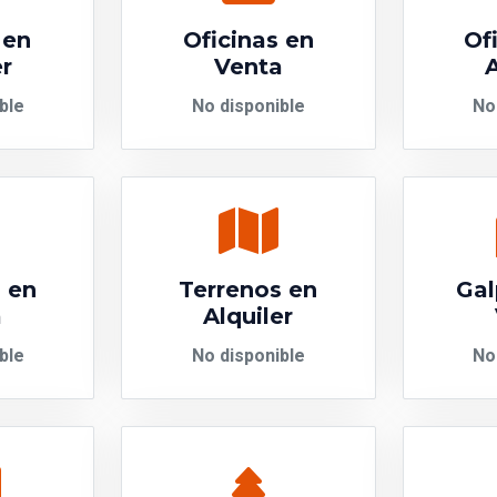
 en
Oficinas en
Of
er
Venta
A
ble
No disponible
No
 en
Terrenos en
Gal
a
Alquiler
ble
No disponible
No