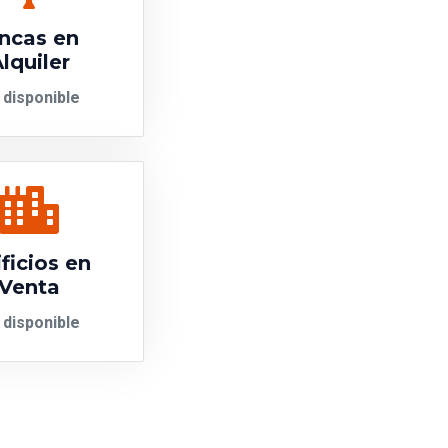
incas en
lquiler
 disponible
ficios en
Venta
 disponible