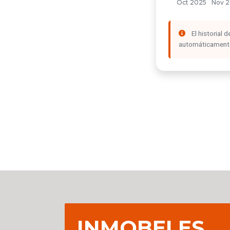
El historial
automáticamente 
INMOBELES