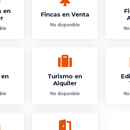
s en
F
Fincas en Venta
er
A
No disponible
ble
No
 en
Turismo en
Edi
a
Alquiler
ble
No disponible
No