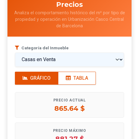
Precios
Analiza el comportamiento histórico del m² por tipo de
propiedad y operación en Urbanización Casco Central
de Barcelona
Categoría del Inmueble
GRÁFICO
TABLA
PRECIO ACTUAL
865.64 $
PRECIO MÁXIMO
881.27 $