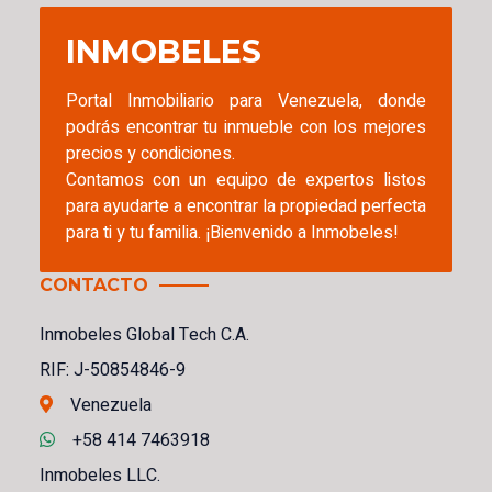
INMOBELES
Portal Inmobiliario para Venezuela, donde
podrás encontrar tu inmueble con los mejores
precios y condiciones.
Contamos con un equipo de expertos listos
para ayudarte a encontrar la propiedad perfecta
para ti y tu familia. ¡Bienvenido a Inmobeles!
CONTACTO
Inmobeles Global Tech C.A.
RIF: J-50854846-9
Venezuela
+58 414 7463918
Inmobeles LLC.