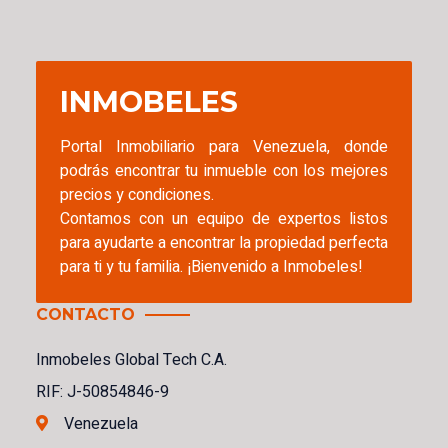
INMOBELES
Portal Inmobiliario para Venezuela, donde
podrás encontrar tu inmueble con los mejores
precios y condiciones.
Contamos con un equipo de expertos listos
para ayudarte a encontrar la propiedad perfecta
para ti y tu familia. ¡Bienvenido a Inmobeles!
CONTACTO
Inmobeles Global Tech C.A.
RIF: J-50854846-9
Venezuela