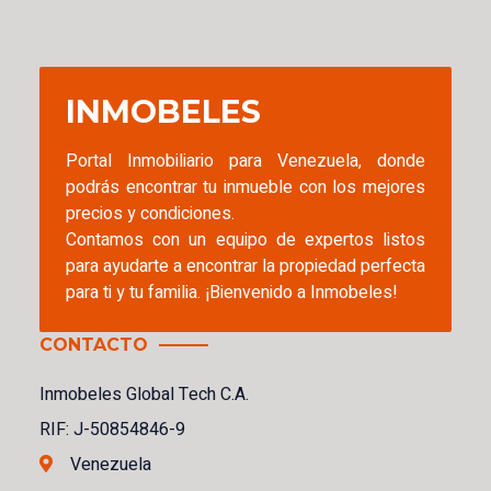
INMOBELES
Portal Inmobiliario para Venezuela, donde
podrás encontrar tu inmueble con los mejores
precios y condiciones.
Contamos con un equipo de expertos listos
para ayudarte a encontrar la propiedad perfecta
para ti y tu familia. ¡Bienvenido a Inmobeles!
CONTACTO
Inmobeles Global Tech C.A.
RIF: J-50854846-9
Venezuela