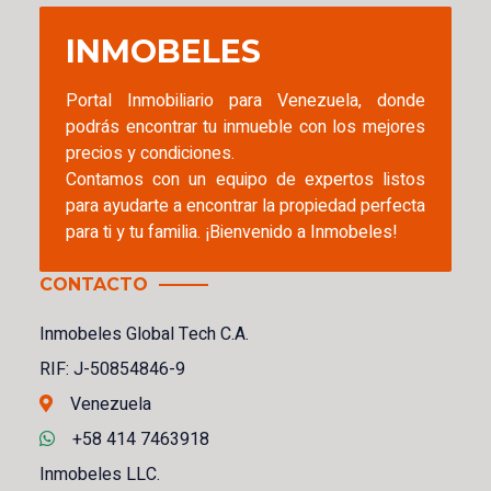
INMOBELES
Portal Inmobiliario para Venezuela, donde
podrás encontrar tu inmueble con los mejores
precios y condiciones.
Contamos con un equipo de expertos listos
para ayudarte a encontrar la propiedad perfecta
para ti y tu familia. ¡Bienvenido a Inmobeles!
CONTACTO
Inmobeles Global Tech C.A.
RIF: J-50854846-9
Venezuela
+58 414 7463918
Inmobeles LLC.