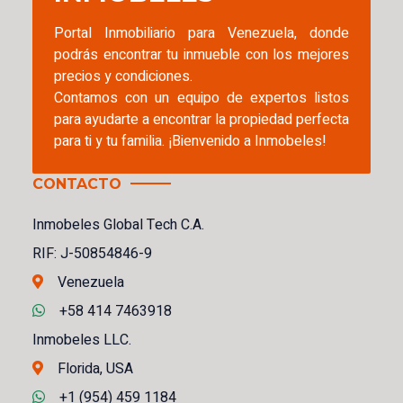
Portal Inmobiliario para Venezuela, donde
podrás encontrar tu inmueble con los mejores
precios y condiciones.
Contamos con un equipo de expertos listos
para ayudarte a encontrar la propiedad perfecta
para ti y tu familia. ¡Bienvenido a Inmobeles!
CONTACTO
Inmobeles Global Tech C.A.
RIF: J-50854846-9
Venezuela
+58 414 7463918
Inmobeles LLC.
Florida, USA
+1 (954) 459 1184