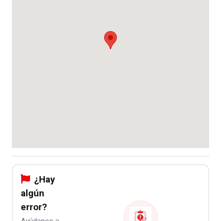
¿Hay
algún
error?