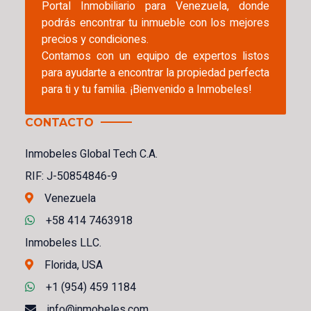
Portal Inmobiliario para Venezuela, donde
podrás encontrar tu inmueble con los mejores
precios y condiciones.
Contamos con un equipo de expertos listos
para ayudarte a encontrar la propiedad perfecta
para ti y tu familia. ¡Bienvenido a Inmobeles!
CONTACTO
Inmobeles Global Tech C.A.
RIF: J-50854846-9
Venezuela
+58 414 7463918
Inmobeles LLC.
Florida, USA
+1 (954) 459 1184
info@inmobeles.com