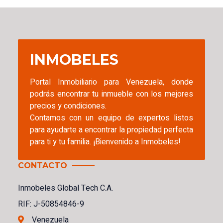
INMOBELES
Portal Inmobiliario para Venezuela, donde
podrás encontrar tu inmueble con los mejores
precios y condiciones.
Contamos con un equipo de expertos listos
para ayudarte a encontrar la propiedad perfecta
para ti y tu familia. ¡Bienvenido a Inmobeles!
CONTACTO
Inmobeles Global Tech C.A.
RIF: J-50854846-9
Venezuela