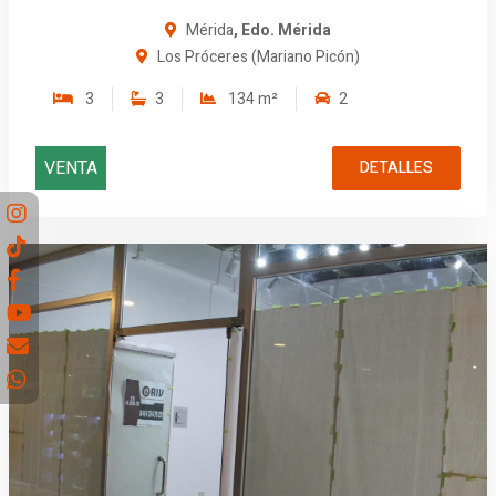
Mérida
, Edo. Mérida
Los Próceres (Mariano Picón)
3
3
134 m²
2
VENTA
DETALLES