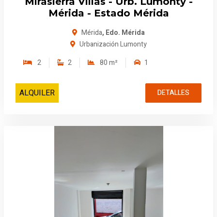
Mirasierra Villas - Urb. Lumonty -
Mérida - Estado Mérida
Mérida
, Edo. Mérida
Urbanización Lumonty
2
2
80 m²
1
ALQUILER
DETALLES