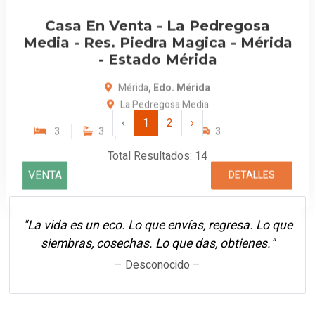
3
3
164 m²
3
VENTA
DETALLES
‹
1
2
›
Total Resultados: 14
"La vida es un eco. Lo que envías, regresa. Lo que
siembras, cosechas. Lo que das, obtienes."
– Desconocido –