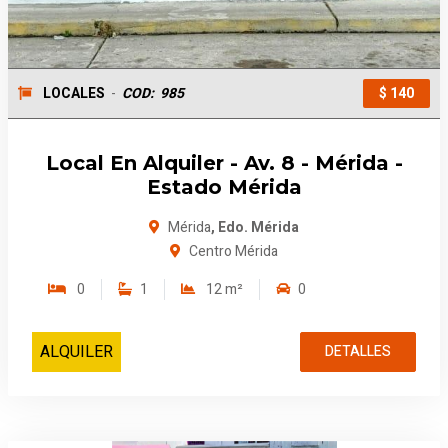
LOCALES
-
COD:
985
$ 140
Local En Alquiler - Av. 8 - Mérida -
Estado Mérida
Mérida
, Edo. Mérida
Centro Mérida
0
1
12 m²
0
ALQUILER
DETALLES