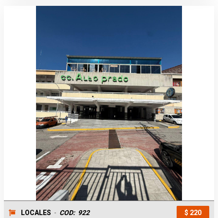
LOCALES
-
COD:
922
$ 220