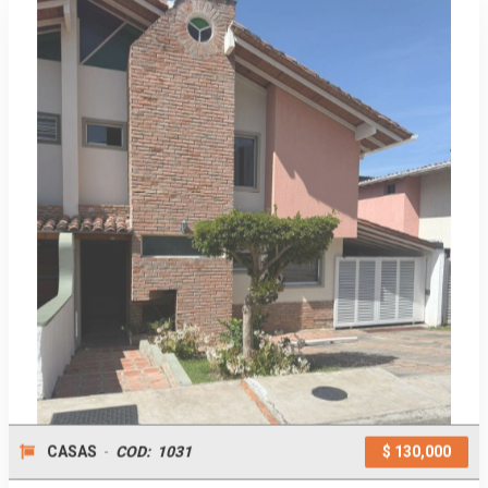
CASAS
-
COD:
1031
$ 130,000
Casa En Venta - La Pedregosa
Media - Res. Piedra Magica - Mérida
- Estado Mérida
Mérida
, Edo. Mérida
La Pedregosa Media