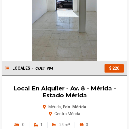
LOCALES
-
COD:
984
$ 220
Local En Alquiler - Av. 8 - Mérida -
Estado Mérida
Mérida
, Edo. Mérida
Centro Mérida
0
1
24 m²
0