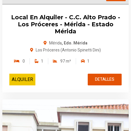
Local En Alquiler - C.C. Alto Prado -
Los Próceres - Mérida - Estado
Mérida
Mérida
, Edo. Mérida
Los Próceres (Antonio Spinetti Dini)
0
1
97 m²
1
ALQUILER
DETALLES