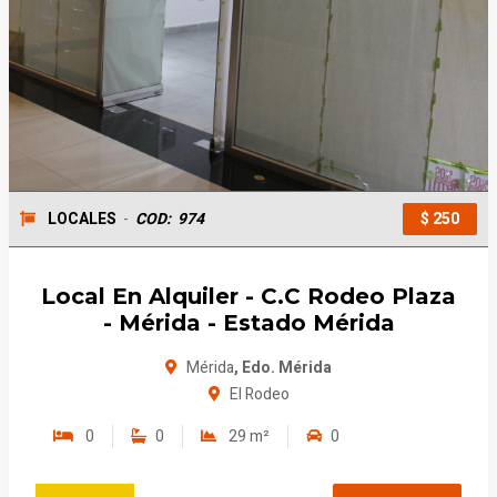
LOCALES
-
COD:
974
$ 250
Local En Alquiler - C.C Rodeo Plaza
- Mérida - Estado Mérida
Mérida
, Edo. Mérida
El Rodeo
0
0
29 m²
0