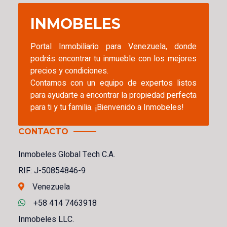
INMOBELES
Portal Inmobiliario para Venezuela, donde
podrás encontrar tu inmueble con los mejores
precios y condiciones.
Contamos con un equipo de expertos listos
para ayudarte a encontrar la propiedad perfecta
para ti y tu familia. ¡Bienvenido a Inmobeles!
CONTACTO
Inmobeles Global Tech C.A.
RIF: J-50854846-9
Venezuela
+58 414 7463918
Inmobeles LLC.