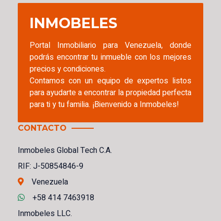
INMOBELES
Portal Inmobiliario para Venezuela, donde
podrás encontrar tu inmueble con los mejores
precios y condiciones.
Contamos con un equipo de expertos listos
para ayudarte a encontrar la propiedad perfecta
para ti y tu familia. ¡Bienvenido a Inmobeles!
CONTACTO
Inmobeles Global Tech C.A.
RIF: J-50854846-9
Venezuela
+58 414 7463918
Inmobeles LLC.