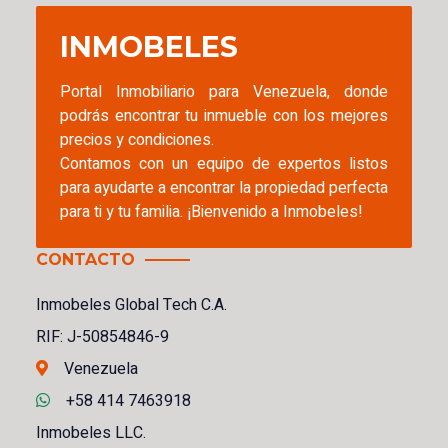
INMOBELES
Portal Inmobiliario para Venezuela, donde
podrás encontrar tu inmueble con los mejores
precios y condiciones.
Contamos con un equipo de expertos listos
para ayudarte a encontrar la propiedad perfecta
para ti y tu familia. ¡Bienvenido a Inmobeles!
CONTACTO
Inmobeles Global Tech C.A.
RIF: J-50854846-9
Venezuela
+58 414 7463918
Inmobeles LLC.