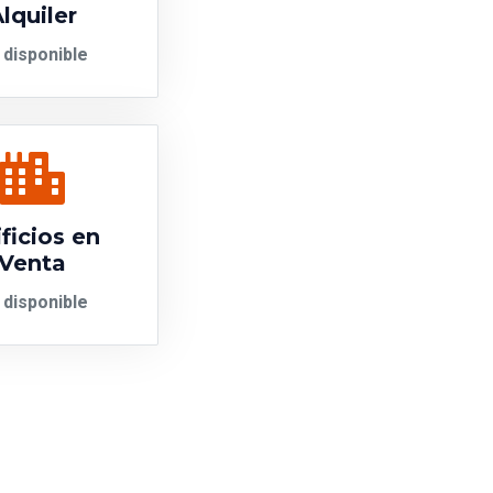
lquiler
 disponible
ficios en
Venta
 disponible