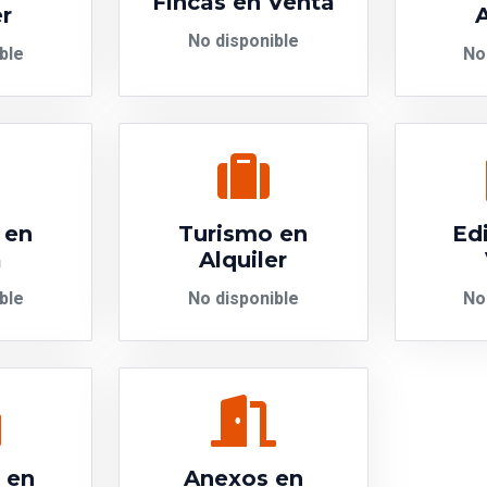
Fincas en Venta
er
A
No disponible
ble
No
 en
Turismo en
Edi
a
Alquiler
ble
No disponible
No
s en
Anexos en