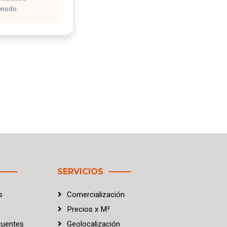
eriodo.
SERVICIOS
s
Comercialización
Precios
x
M²
cuentes
Geolocalización