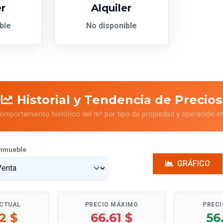
er
Alquiler
ble
No disponible
Historial y Tendencia de Precios
comportamiento histórico del m² por tipo de propiedad y operación en
Inmueble
GRÁFICO
ACTUAL
PRECIO MÁXIMO
PRECI
2 $
66.61 $
56