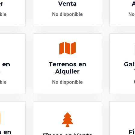
er
Venta
A
ble
No disponible
No
 en
Terrenos en
Gal
a
Alquiler
ble
No disponible
s en
F