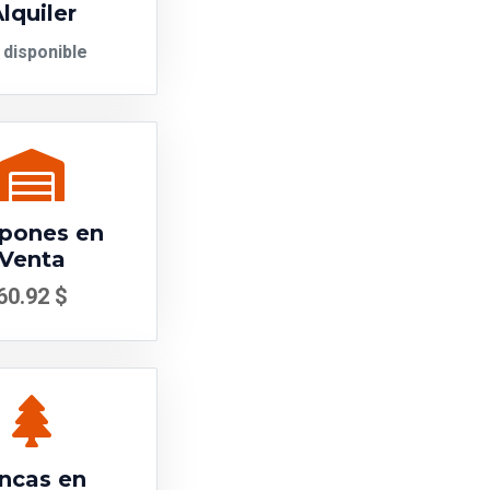
lquiler
 disponible
pones en
Venta
60.92 $
incas en