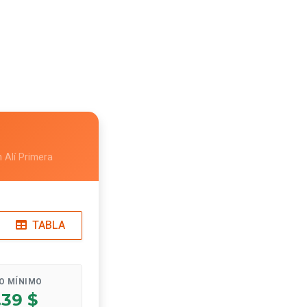
 Alí Primera
TABLA
O MÍNIMO
.39 $