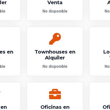
ler
Venta
A
ble
No disponible
No
es en
Townhouses en
Lo
a
Alquiler
ble
No disponible
No
 en
Oficinas en
Of