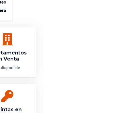
ites
mera
rtamentos
n Venta
 disponible
intas en