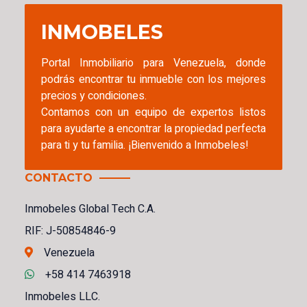
INMOBELES
Portal Inmobiliario para Venezuela, donde
podrás encontrar tu inmueble con los mejores
precios y condiciones.
Contamos con un equipo de expertos listos
para ayudarte a encontrar la propiedad perfecta
para ti y tu familia. ¡Bienvenido a Inmobeles!
CONTACTO
Inmobeles Global Tech C.A.
RIF: J-50854846-9
Venezuela
+58 414 7463918
Inmobeles LLC.