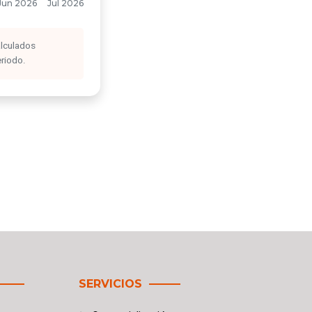
alculados
eriodo.
SERVICIOS