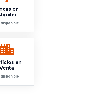
incas en
lquiler
 disponible
ficios en
Venta
 disponible