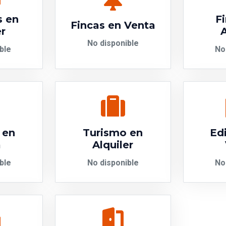
s en
F
Fincas en Venta
er
A
No disponible
ble
No
 en
Turismo en
Edi
a
Alquiler
ble
No disponible
No