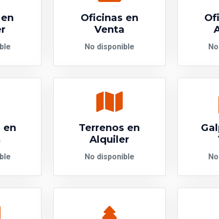
 en
Oficinas en
Of
er
Venta
A
ble
No disponible
No
 en
Terrenos en
Gal
a
Alquiler
ble
No disponible
No