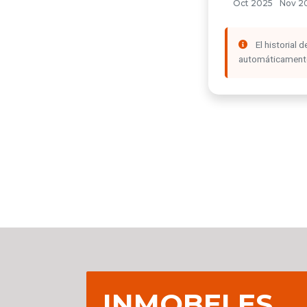
El historial
automáticamente 
INMOBELES