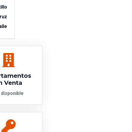
illo
Cruz
alle
rtamentos
n Venta
 disponible