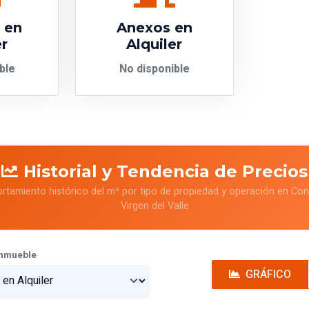
s en
Anexos en
er
Alquiler
ble
No disponible
Historial y Tendencia de Precios
rtamiento histórico del m² por tipo de propiedad y operación en Con
Virgen del Valle
Inmueble
GRÁFICO