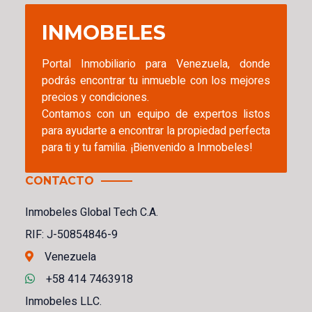
INMOBELES
Portal Inmobiliario para Venezuela, donde
podrás encontrar tu inmueble con los mejores
precios y condiciones.
Contamos con un equipo de expertos listos
para ayudarte a encontrar la propiedad perfecta
para ti y tu familia. ¡Bienvenido a Inmobeles!
CONTACTO
Inmobeles Global Tech C.A.
RIF: J-50854846-9
Venezuela
+58 414 7463918
Inmobeles LLC.