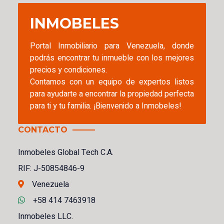
INMOBELES
Portal Inmobiliario para Venezuela, donde
podrás encontrar tu inmueble con los mejores
precios y condiciones.
Contamos con un equipo de expertos listos
para ayudarte a encontrar la propiedad perfecta
para ti y tu familia. ¡Bienvenido a Inmobeles!
CONTACTO
Inmobeles Global Tech C.A.
RIF: J-50854846-9
Venezuela
+58 414 7463918
Inmobeles LLC.