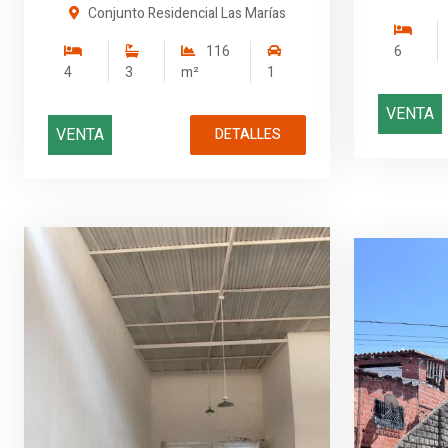
Conjunto Residencial Las Marías
116
6
4
3
m²
1
VENTA
VENTA
DETALLES