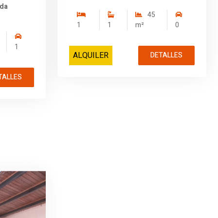
ida
45
1
1
m²
0
1
ALQUILER
DETALLES
TALLES