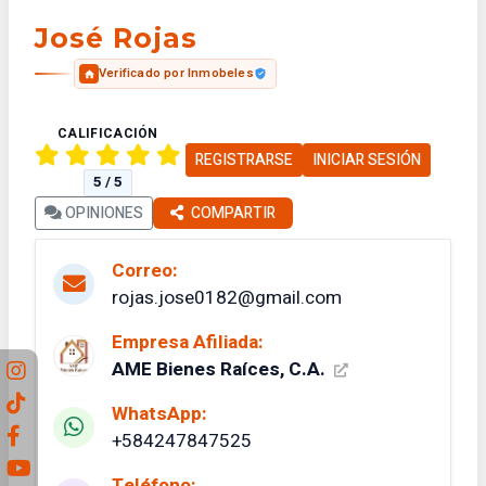
José Rojas
Verificado por Inmobeles
CALIFICACIÓN
REGISTRARSE
INICIAR SESIÓN
5 / 5
OPINIONES
COMPARTIR
Correo:
rojas.jose0182@gmail.com
Empresa Afiliada:
AME Bienes Raíces, C.A.
WhatsApp:
+584247847525
Teléfono: