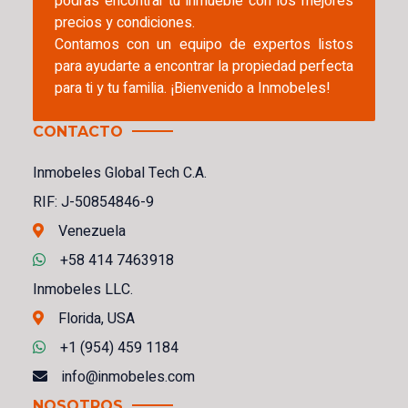
podrás encontrar tu inmueble con los mejores
precios y condiciones.
Contamos con un equipo de expertos listos
para ayudarte a encontrar la propiedad perfecta
para ti y tu familia. ¡Bienvenido a Inmobeles!
CONTACTO
Inmobeles Global Tech C.A.
RIF: J-50854846-9
Venezuela
+58 414 7463918
Inmobeles LLC.
Florida, USA
+1 (954) 459 1184
info@inmobeles.com
NOSOTROS