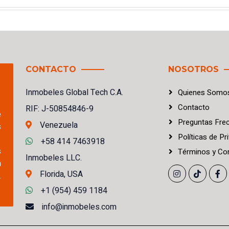
CONTACTO
NOSOTROS
Inmobeles Global Tech C.A.
Quienes Somo
Contacto
RIF: J-50854846-9
e
Preguntas Fre
Venezuela
s
Políticas
de
Pri
+58 414 7463918
s
Términos
y
Con
Inmobeles LLC.
a
Florida, USA
.
+1 (954) 459 1184
info@inmobeles.com