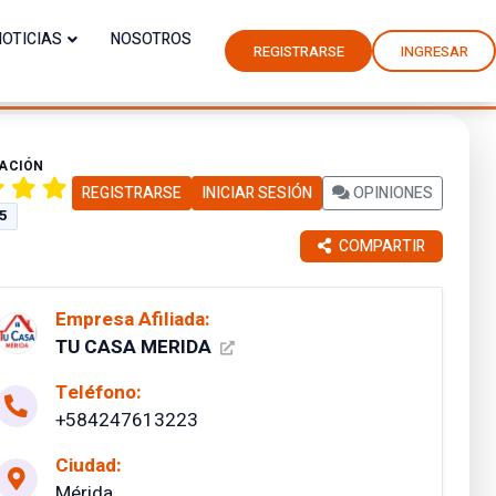
NOTICIAS
NOSOTROS
REGISTRARSE
INGRESAR
CACIÓN
REGISTRARSE
INICIAR SESIÓN
OPINIONES
 5
COMPARTIR
Empresa Afiliada:
TU CASA MERIDA
Teléfono:
+584247613223
Ciudad:
Mérida