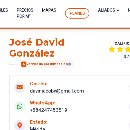
BLES
PRECIOS
MAPAS
ALIADOS
PLANES
2
POR M
José David
CALIFI
González
5 /
Verificado por Inmobeles
Correo:
davinjacoby@gmail.com
WhatsApp:
+584247453519
Estado:
Mérida