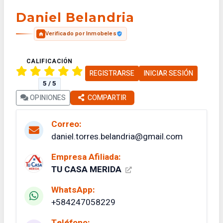
Daniel Belandria
Verificado por Inmobeles
CALIFICACIÓN
REGISTRARSE
INICIAR SESIÓN
5 / 5
OPINIONES
COMPARTIR
Correo:
daniel.torres.belandria@gmail.com
Empresa Afiliada:
TU CASA MERIDA
WhatsApp:
+584247058229
Teléfono: