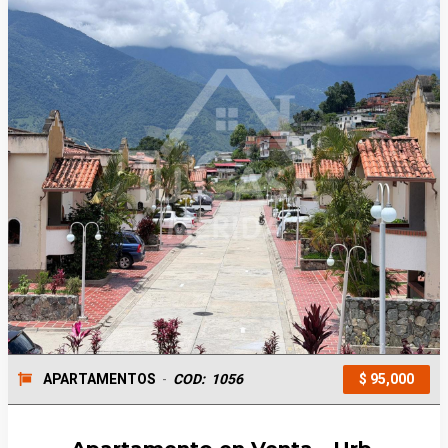
APARTAMENTOS
-
COD:
1056
$ 95,000