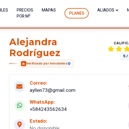
BLES
PRECIOS
MAPAS
ALIADOS
PLANES
2
POR M
Alejandra
CALIFI
Rodríguez
5 /
Verificado por Inmobeles
Correo:
ayllen73@gmail.com
WhatsApp:
+584243562634
Estado:
No disponible