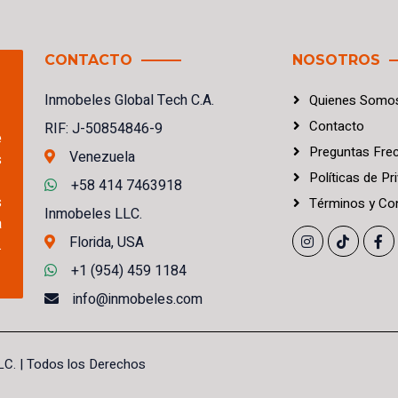
CONTACTO
NOSOTROS
Inmobeles Global Tech C.A.
Quienes Somo
Contacto
RIF: J-50854846-9
e
Preguntas Fre
Venezuela
s
Políticas
de
Pri
+58 414 7463918
s
Términos
y
Con
Inmobeles LLC.
a
Florida, USA
.
+1 (954) 459 1184
info@inmobeles.com
LC. | Todos los Derechos