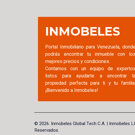
INMOBELES
Portal Inmobiliario para Venezuela, dond
podrás encontrar tu inmueble con lo
mejores precios y condiciones.
Contamos con un equipo de experto
listos para ayudarte a encontrar l
propiedad perfecta para ti y tu familia
¡Bienvenido a Inmobeles!
©
2026. Inmobeles Global Tech C.A.
| Inmobeles L
Reservados.