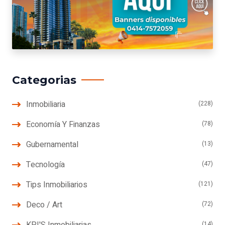
Categorias
Inmobiliaria
(228)
Economía Y Finanzas
(78)
Gubernamental
(13)
Tecnología
(47)
Tips Inmobiliarios
(121)
Deco / Art
(72)
KPI'S Inmobiliarias
(14)