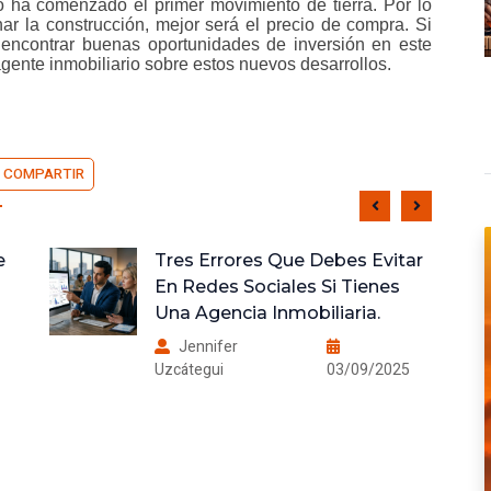
ha comenzado el primer movimiento de tierra. Por lo
nar la construcción, mejor será el precio de compra. Si
 encontrar buenas oportunidades de inversión en este
gente inmobiliario sobre estos nuevos desarrollos.
COMPARTIR
r
Las 5 Preguntas Que Debes
Hacer A Tu Agente
Inmobiliario Cuando Visitas La
Casa Que Quieres Comprar.
Jennifer
Uzcátegui
08/09/2025