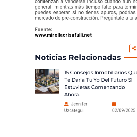
comienzan a venderse incluso cuando aún no 
general, mientras más tiempo falte para termi
puedes esperar, si no tienes apuros, podrías
mercado de pre-construcción. Pregúntale a tu a
Fuente:
www.mirellacrisafulli.net
Noticias Relacionadas
arios Que
Tres Errores Que Debes Evita
turo Si
En Redes Sociales Si Tienes
ando
Una Agencia Inmobiliaria.
Jennifer
Uzcátegui
03/09/2025
2/09/2025