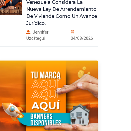
Venezuela Considera La
Nueva Ley De Arrendamiento
De Vivienda Como Un Avance
Jurídico.
Jennifer
Uzcátegui
04/08/2026
Importancia De Invertir En
Bienes Raíces.
Jennifer
Uzcátegui
08/09/2025