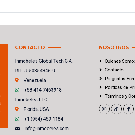
CONTACTO
NOSOTROS
Inmobeles Global Tech C.A.
Quienes Somo
Contacto
RIF: J-50854846-9
e
Preguntas Fre
Venezuela
s
Políticas
de
Pri
+58 414 7463918
s
Términos
y
Con
Inmobeles LLC.
a
Florida, USA
.
+1 (954) 459 1184
info@inmobeles.com