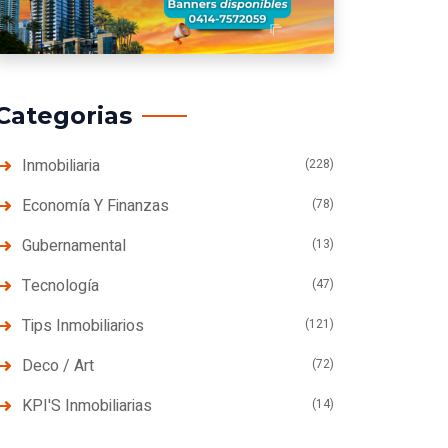
Categorias
Inmobiliaria
(228)
Economía Y Finanzas
(78)
Gubernamental
(13)
Tecnología
(47)
Tips Inmobiliarios
(121)
Deco / Art
(72)
KPI'S Inmobiliarias
(14)