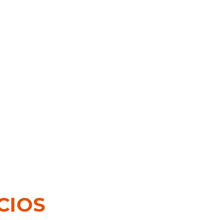
Cómo Elegir El Mobiliario Ideal
Para Tu Hogar: Consejos Clave.
Jennifer
Uzcátegui
09/09/2025
CIOS