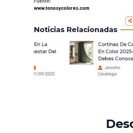
Fuente:
www.tonosycolores.com
Noticias Relacionadas
En La
Cortinas De Casa: Tendencia
estar Del
En Color 2025-2026 Que
Debes Conocer.
Jennifer
1/09/2025
Uzcátegui
03/09/2025
Des