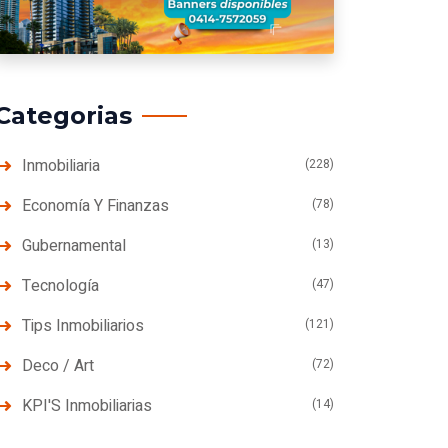
Categorias
Inmobiliaria
(228)
Economía Y Finanzas
(78)
Gubernamental
(13)
Tecnología
(47)
Tips Inmobiliarios
(121)
Deco / Art
(72)
KPI'S Inmobiliarias
(14)