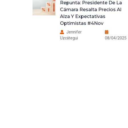
 De La
Transacciones Inmobiliarias 
ios Al
España Crece Un 15%
Jennifer
Uzcátegui
08/04/2025
8/04/2025