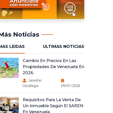
Prevén Que El Acceso Al
Mercado De La Vivienda En
España Empeore En 2025
Jennifer
Uzcátegui
09/04/2025
Más Noticias
MAS LEIDAS
ULTIMAS NOTICIAS
Cambio En Precios En Las
Propiedades De Venezuela En
2026.
Jennifer
Uzcátegui
09/01/2026
Requisitos Para La Venta De
Un Inmueble Según El SAREN
En Venezuela.