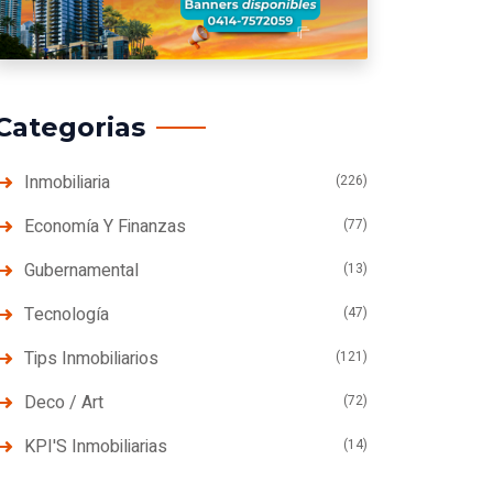
Categorias
Inmobiliaria
(226)
Economía Y Finanzas
(77)
Gubernamental
(13)
Tecnología
(47)
Tips Inmobiliarios
(121)
Deco / Art
(72)
KPI'S Inmobiliarias
(14)