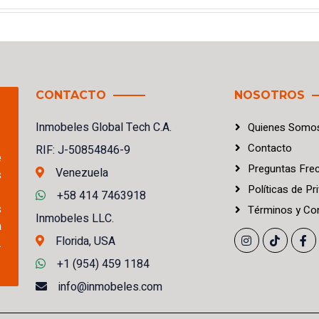
CONTACTO
NOSOTROS
Inmobeles Global Tech C.A.
Quienes Somo
Contacto
RIF: J-50854846-9
e
Preguntas Fre
Venezuela
s
Políticas
de
Pri
+58 414 7463918
s
Términos
y
Con
Inmobeles LLC.
a
Florida, USA
.
+1 (954) 459 1184
info@inmobeles.com