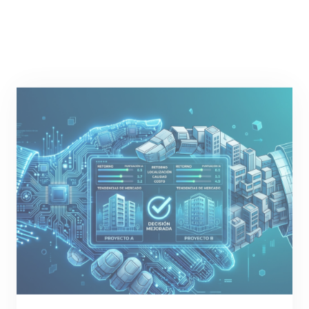
Jennifer Uzcátegui
27/01/2026
Cómo Usar IA Para Comparar
Proyectos Inmobiliarios Y Tomar
Una Mejor Decisión.
La irrupción de la inteligencia artificial generativa
(GAI) está transformando la forma de analizar y