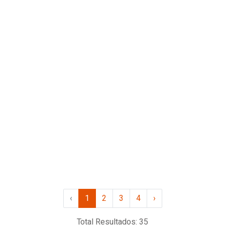
Robots En La Era De La IA: Lo
Que Podemos Esperar Para El
2026.
En España, proyectos como PAL Robotics
trabaja dentro del consorcio europeo
RoboSAPIENS para desarrollar flotas robóticas
autónomas más inteligentes...
LEER MÁS
COMPARTIR
‹
1
2
3
4
›
Total Resultados: 35