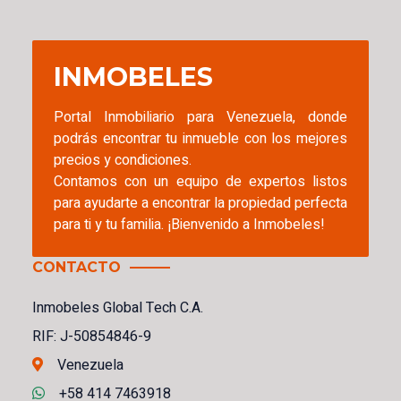
INMOBELES
Portal Inmobiliario para Venezuela, donde
podrás encontrar tu inmueble con los mejores
precios y condiciones.
Contamos con un equipo de expertos listos
para ayudarte a encontrar la propiedad perfecta
para ti y tu familia. ¡Bienvenido a Inmobeles!
CONTACTO
Inmobeles Global Tech C.A.
RIF: J-50854846-9
Venezuela
+58 414 7463918