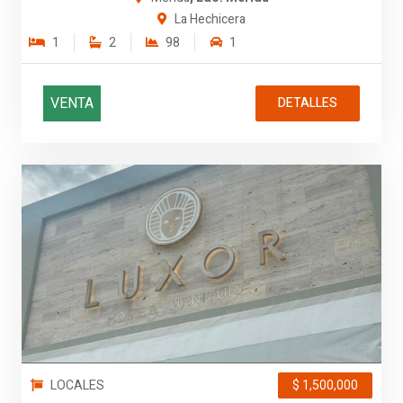
La Hechicera
1
2
98
1
VENTA
DETALLES
LOCALES
$ 1,500,000