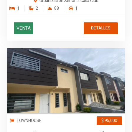
Urbanización Serranía Casa Club
1
2
88
1
VENTA
DETALLES
TOWNHOUSE
$ 95,000