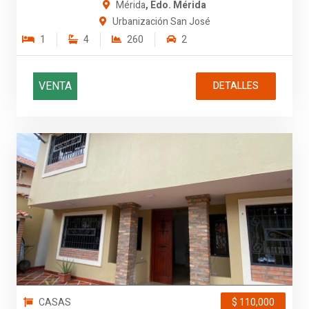
Mérida
, Edo. Mérida
Urbanización San José
1
4
260
2
VENTA
DETALLES
CASAS
$ 110,000