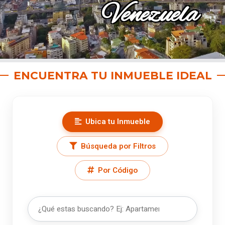
Venezuela
ENCUENTRA TU INMUEBLE IDEAL
Ubica tu Inmueble
Búsqueda por Filtros
Por Código