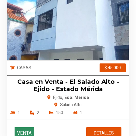
CASAS
$ 45,000
Casa en Venta - El Salado Alto -
Ejido - Estado Mérida
Ejido
, Edo. Mérida
Salado Alto
1
2
150
1
VENTA
DETALLES