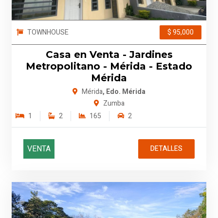
TOWNHOUSE
$ 95,000
Casa en Venta - Jardines
Metropolitano - Mérida - Estado
Mérida
Mérida
, Edo. Mérida
Zumba
1
2
165
2
VENTA
DETALLES