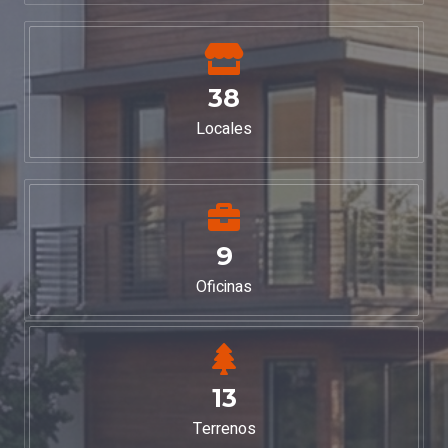
38
Locales
9
Oficinas
13
Terrenos