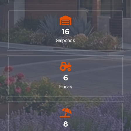
16
Galpones
6
Fincas
8