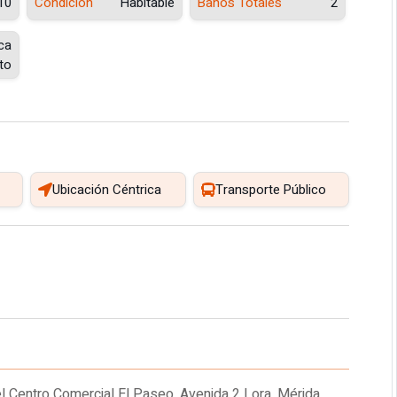
10
Condición
Habitable
Baños Totales
2
ca
to
Ubicación Céntrica
Transporte Público
el Centro Comercial El Paseo. Avenida 2 Lora. Mérida.