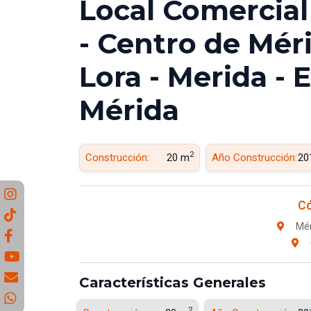
Local Comercial
- Centro de Méri
Lora - Merida - 
Mérida
2
Construcción:
20 m
Año Construcción:
20
Có
Mér
Características Generales
2