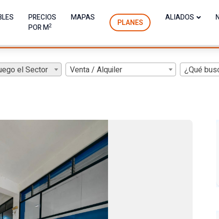
BLES
PRECIOS
MAPAS
ALIADOS
PLANES
2
POR M
uego el Sector
Venta / Alquiler
¿Qué bus