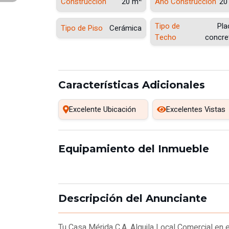
Construcción
20 m
Año Construcción
20
Tipo de
Pla
Tipo de Piso
Cerámica
Techo
concre
Características Adicionales
Excelente Ubicación
Excelentes Vistas
Equipamiento del Inmueble
Descripción del Anunciante
Tu Casa Mérida C.A. Alquila Local Comercial en 