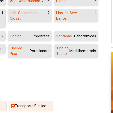
m
Año Construcción
2006
Pisos
2
1
Hab. Secundarias
2
Hab. de Serv.
1
Closet
Baños
2
Cocina
Empotrada
Ventanas
Panorámicas
Tipo de
Tipo de
Sí
Porcelanato
Machihembrado
Piso
Techo
Transporte Público