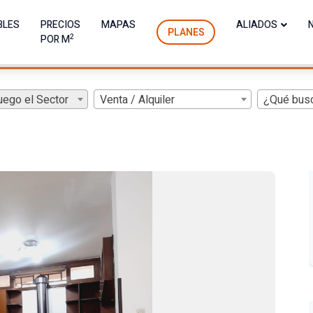
BLES
PRECIOS
MAPAS
ALIADOS
PLANES
2
POR M
uego el Sector
Venta / Alquiler
¿Qué bus