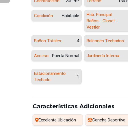
Construcción
240 m
Terreno
134 
Hab. Principal
Condición
Habitable
Baños - Closet -
Vestier
Baños Totales
4
Balcones Techados
Acceso
Puerta Normal
Jardinería Interna
Estacionamiento
1
Techado
Características Adicionales
Excelente Ubicación
Cancha Deportiva