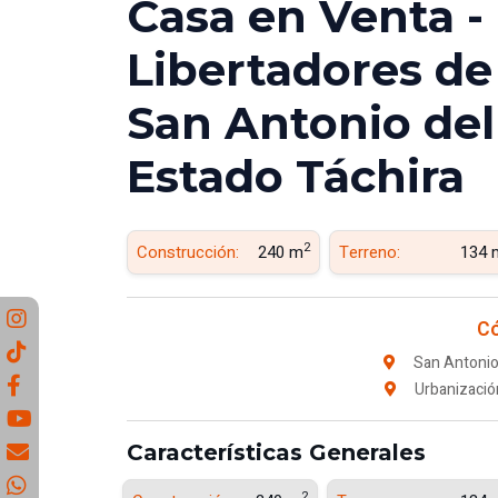
Casa en Venta - 
Libertadores de
San Antonio del 
Estado Táchira
2
Construcción:
240 m
Terreno:
134 
Có
San Antonio
Urbanizació
Características Generales
2