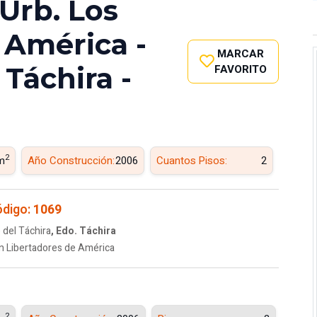
Urb. Los
 América -
MARCAR
Táchira -
FAVORITO
2
m
Año Construcción:
2006
Cuantos Pisos:
2
digo:
1069
 del Táchira
, Edo. Táchira
n Libertadores de América
2