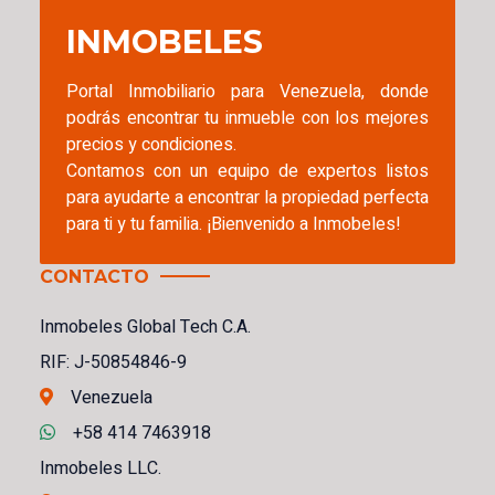
INMOBELES
Portal Inmobiliario para Venezuela, donde
podrás encontrar tu inmueble con los mejores
precios y condiciones.
Contamos con un equipo de expertos listos
para ayudarte a encontrar la propiedad perfecta
para ti y tu familia. ¡Bienvenido a Inmobeles!
CONTACTO
Inmobeles Global Tech C.A.
RIF: J-50854846-9
Venezuela
+58 414 7463918
Inmobeles LLC.