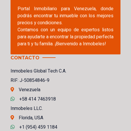
Portal Inmobiliario para Venezuela, donde
podrás encontrar tu inmueble con los mejores
precios y condiciones.
Contamos con un equipo de expertos listos
para ayudarte a encontrar la propiedad perfecta
para ti y tu familia. ¡Bienvenido a Inmobeles!
CONTACTO
Inmobeles Global Tech C.A.
RIF: J-50854846-9
Venezuela
+58 414 7463918
Inmobeles LLC.
Florida, USA
+1 (954) 459 1184