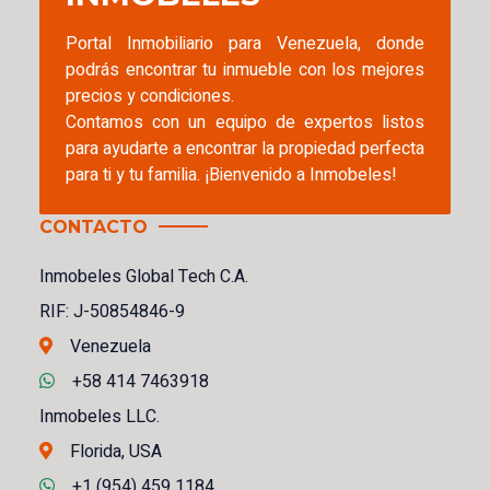
Portal Inmobiliario para Venezuela, donde
podrás encontrar tu inmueble con los mejores
precios y condiciones.
Contamos con un equipo de expertos listos
para ayudarte a encontrar la propiedad perfecta
para ti y tu familia. ¡Bienvenido a Inmobeles!
CONTACTO
Inmobeles Global Tech C.A.
RIF: J-50854846-9
Venezuela
+58 414 7463918
Inmobeles LLC.
Florida, USA
+1 (954) 459 1184