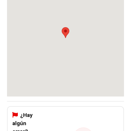
¿Hay
algún