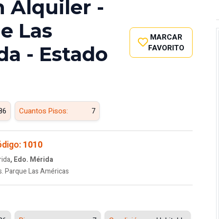
Alquiler -
ue Las
MARCAR
da - Estado
FAVORITO
86
Cuantos Pisos:
7
digo:
1010
ida
, Edo. Mérida
s. Parque Las Américas