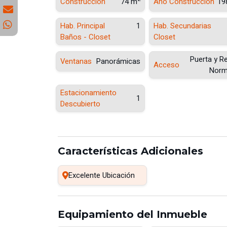
Construcción
74 m
Año Construcción
19
Hab. Principal
1
Hab. Secundarias
Baños - Closet
Closet
Puerta y Re
Ventanas
Panorámicas
Acceso
Norm
Estacionamiento
1
Descubierto
Características Adicionales
Excelente Ubicación
Equipamiento del Inmueble