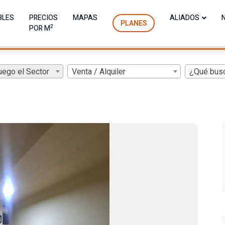
BLES
PRECIOS
MAPAS
ALIADOS
PLANES
2
POR M
uego el Sector
Venta / Alquiler
¿Qué bus