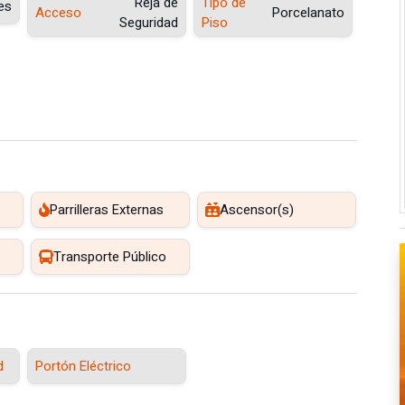
Reja de
Tipo de
es
Acceso
Porcelanato
Seguridad
Piso
Parrilleras Externas
Ascensor(s)
Transporte Público
d
Portón Eléctrico