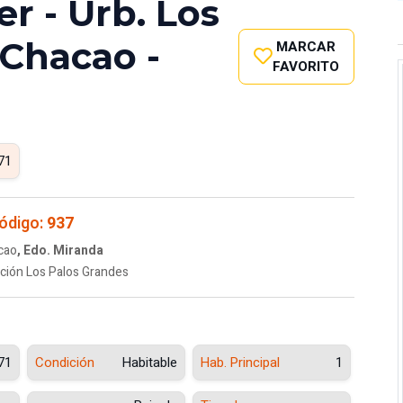
r - Urb. Los
 Chacao -
MARCAR
FAVORITO
71
ódigo:
937
cao
, Edo. Miranda
ción Los Palos Grandes
71
Condición
Habitable
Hab. Principal
1