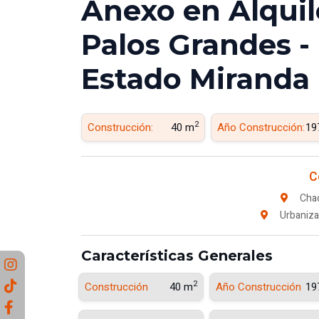
Anexo en Alquile
Palos Grandes -
Estado Miranda
2
Construcción:
40 m
Año Construcción:
19
C
Cha
Urbaniza
Características Generales
2
Construcción
40 m
Año Construcción
19